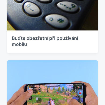
:
ě
v
e
k
:
Buďte obezřetní při používání
mobilu