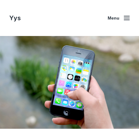
Yys
Menu