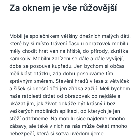
Za oknem je vše růžovější
Mobil je společníkem většiny dnešních malých dětí,
které by si místo trávení času u obrazovek mobilu
měly chodit hrát ven na hřiště, do přírody, zkrátka
kamkoliv. Mobilní zařízení se dále a dále vyvíjejí,
doba se posouvá kupředu. Jen bychom si občas
měli klást otázku, zda dobu posouváme tím
správným směrem. Stavění hradů v lese z větviček
a šišek si dnešní děti jen zřídka zažijí. Měli bychom
naše ratolesti držet od obrazovek co nejdále a
ukázat jim, jak život dokáže být krásný i bez
veškerých mobilních aplikací, od kterých je jen
stěží odtrhneme. Na mobilu sice najdeme mnoho
zábavy, ale také v nich na nás může čekat mnoho
nebezpečí, která si sotva uvědomujeme.