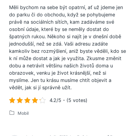
Měli bychom na sebe být opatrní, ať už jdeme jen
do parku či do obchodu, když se pohybujeme
právě na sociálních sítích, kam zadáváme své
osobní údaje, které by se neměly dostat do
špatných rukou. Někoho si najít je v dnešní době
jednodušší, než se zdá. Vaši adresu zadáte
kamkoliv bez rozmýšlení, aniž byste věděli, kdo se
k ní může dostat a jak je využita. Zkusme změnit
dobu a netrávit většinu našich životů doma u
obrazovek, venku je život krásnější, než si
myslíme. Jen tu krásu musíme chtít objevit a
vědět, jak si jí správně užít.
4.2/5 - (5 votes)
Mobil
P
u
b
l