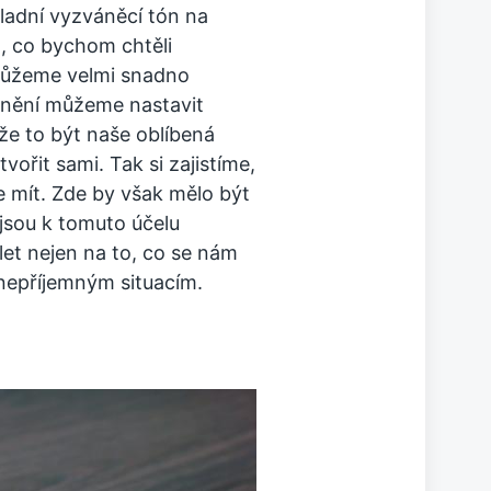
ladní vyzváněcí tón na
, co bychom chtěli
 můžeme velmi snadno
ánění můžeme nastavit
že to být naše oblíbená
ořit sami. Tak si zajistíme,
e mít.
Zde by však mělo být
 jsou k tomuto účelu
let nejen na to, co se nám
 nepříjemným situacím.