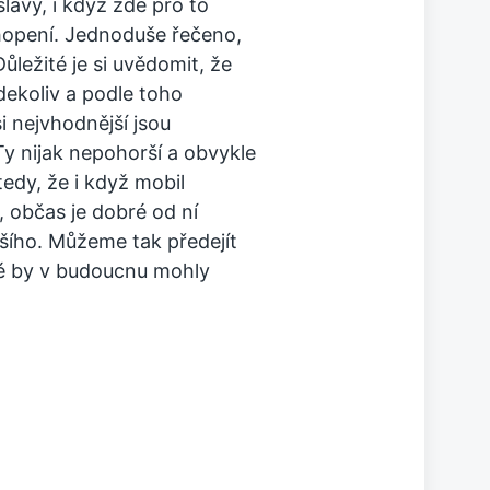
lavy, i když zde pro to
hopení.
Jednoduše řečeno,
ůležité je si uvědomit, že
ekoliv a podle toho
i nejvhodnější jsou
Ty nijak nepohorší a obvykle
tedy, že i když mobil
, občas je dobré od ní
jšího. Můžeme tak předejít
ré by v budoucnu mohly