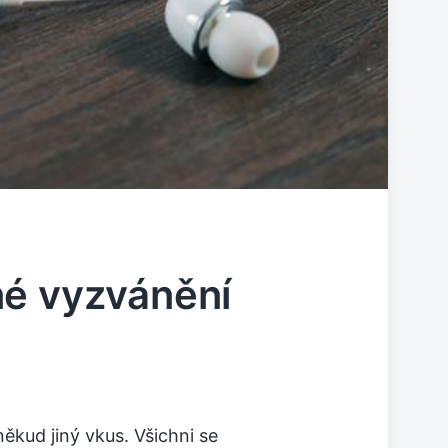
né vyzvánění
ěkud jiný vkus. Všichni se