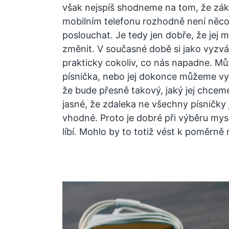
však nejspíš shodneme na tom, že zák
mobilním telefonu rozhodně není něco
poslouchat. Je tedy jen dobře, že jej
změnit.
V současné době si jako vyzv
prakticky cokoliv, co nás napadne. Mů
písnička, nebo jej dokonce můžeme vytv
že bude přesně takový, jaký jej chcem
jasné, že zdaleka ne všechny písničky
vhodné. Proto je dobré při výběru mys
líbí. Mohlo by to totiž vést k poměrně