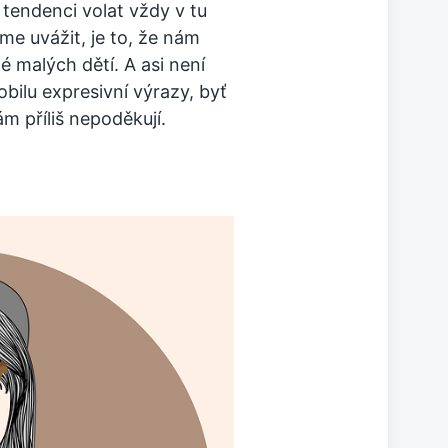
 tendenci volat vždy v tu
íme uvážit, je to, že nám
é malých dětí. A asi není
bilu expresivní výrazy, byť
ám příliš nepoděkují.