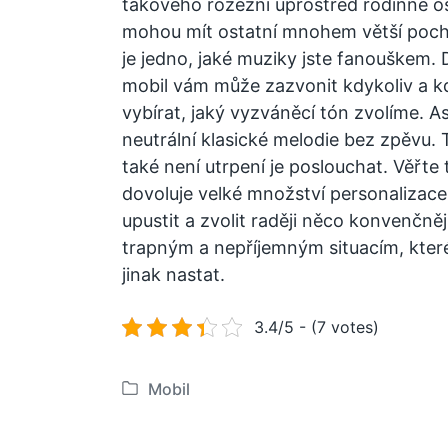
takového rozezní uprostřed rodinné os
mohou mít ostatní mnohem větší poc
je jedno, jaké muziky jste fanouškem. D
mobil vám může zazvonit kdykoliv a kd
vybírat, jaký vyzváněcí tón zvolíme. As
neutrální klasické melodie bez zpěvu. 
také není utrpení je poslouchat.
Věřte 
dovoluje velké množství personalizace
upustit a zvolit raději něco konvenčně
trapným a nepříjemným situacím, kte
jinak nastat.
3.4/5 - (7 votes)
Mobil
P
u
b