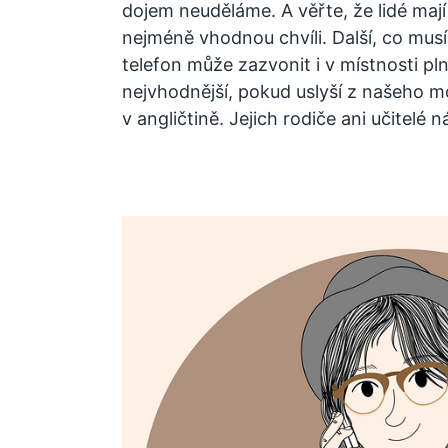
dojem neuděláme. A věřte, že lidé mají
nejméně vhodnou chvíli.
Další, co mus
telefon může zazvonit i v místnosti pln
nejvhodnější, pokud uslyší z našeho mo
v angličtině. Jejich rodiče ani učitelé n