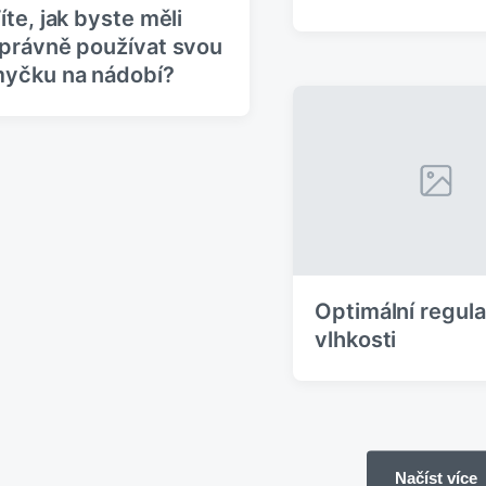
íte, jak byste měli
právně používat svou
yčku na nádobí?
Optimální regul
vlhkosti
Načíst více