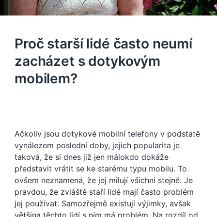
Proč starší lidé často neumí
zacházet s dotykovým
mobilem?
Ačkoliv jsou dotykové mobilní telefony v podstatě
vynálezem poslední doby, jejich popularita je
taková, že si dnes již jen málokdo dokáže
představit vrátit se ke starému typu mobilu. To
ovšem neznamená, že jej milují všichni stejně.
Je
pravdou, že zvláště staří lidé mají často problém
jej používat. Samozřejmě existují výjimky, avšak
většina těchto lidí s ním má problém.
Na rozdíl od