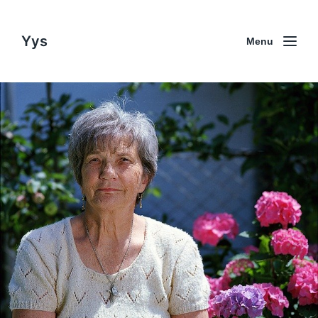
Yys
Menu