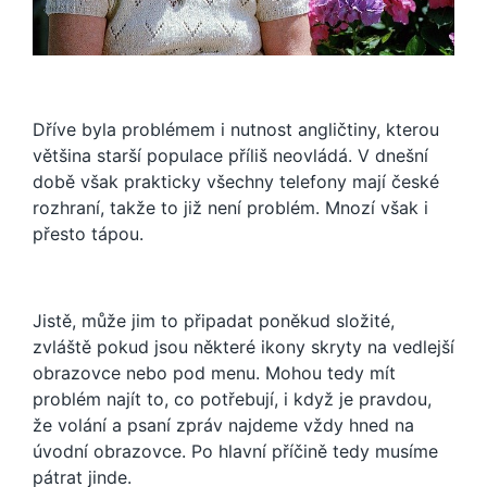
Dříve byla problémem i nutnost angličtiny, kterou
většina starší populace příliš neovládá. V dnešní
době však prakticky všechny telefony mají české
rozhraní, takže to již není problém. Mnozí však i
přesto tápou.
Jistě, může jim to připadat poněkud složité,
zvláště pokud jsou některé ikony skryty na vedlejší
obrazovce nebo pod menu. Mohou tedy mít
problém najít to, co potřebují, i když je pravdou,
že volání a psaní zpráv najdeme vždy hned na
úvodní obrazovce. Po hlavní příčině tedy musíme
pátrat jinde.