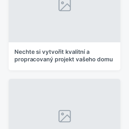
í
e
s
k
p
:
ě
v
e
k
:
Nechte si vytvořit kvalitní a
propracovaný projekt vašeho domu