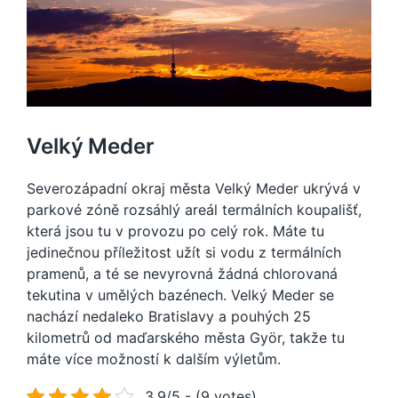
Velký Meder
Severozápadní okraj města Velký Meder ukrývá v
parkové zóně rozsáhlý areál termálních koupališť,
která jsou tu v provozu po celý rok. Máte tu
jedinečnou příležitost užít si vodu z termálních
pramenů, a té se nevyrovná žádná chlorovaná
tekutina v umělých bazénech. Velký Meder se
nachází nedaleko Bratislavy a pouhých 25
kilometrů od maďarského města Györ, takže tu
máte více možností k dalším výletům.
3.9/5 - (9 votes)