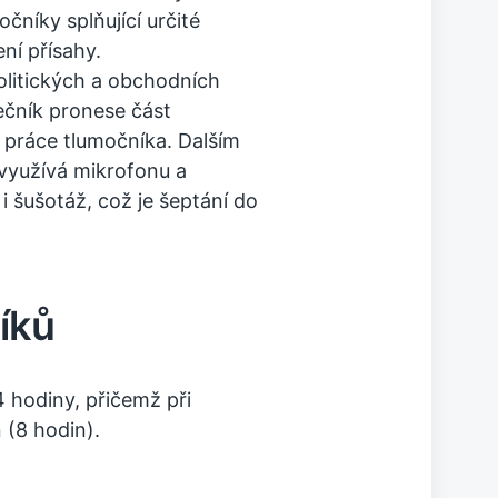
čníky splňující určité
ní přísahy.
olitických a obchodních
ečník pronese část
 práce tlumočníka. Dalším
 využívá mikrofonu a
 šušotáž, což je šeptání do
íků
 hodiny, přičemž při
 (8 hodin).