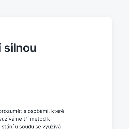
 silnou
dorozumět s osobami, které
yužíváme tří metod k
o stání u soudu se využívá