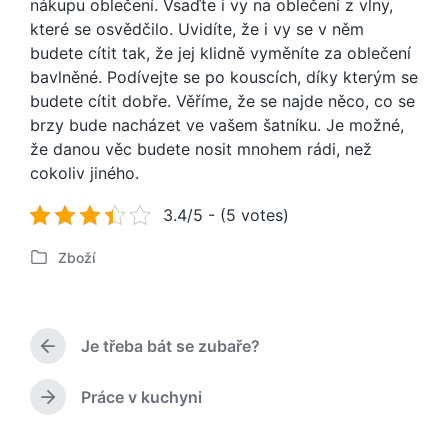
nákupu oblečení.
Vsaďte i vy na oblečení z vlny,
které se osvědčilo. Uvidíte, že i vy se v něm
budete cítit tak, že jej klidně vyměníte za oblečení
bavlněné.
Podívejte se po kouscích, díky kterým se
budete cítit dobře. Věříme, že se najde něco, co se
brzy bude nacházet ve vašem šatníku. Je možné,
že danou věc budete nosit mnohem rádi, než
cokoliv jiného.
3.4/5 - (5 votes)
Zboží
P
u
b
l
Je třeba bát se zubaře?
i
P
k
ř
o
e
Práce v kuchyni
N
d
v
á
c
á
s