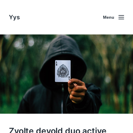
Yys
Menu
Zvolte devold duo active