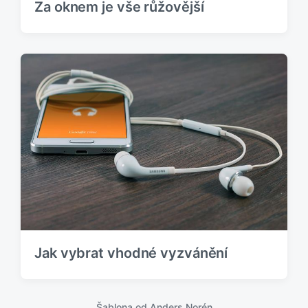
Za oknem je vše růžovější
Jak vybrat vhodné vyzvánění
Šablona od
Anders Norén