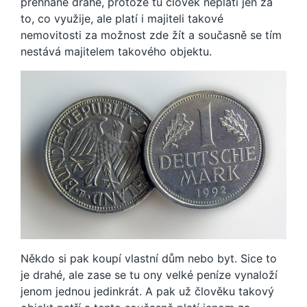
přehnaně drahé, protože tu člověk neplatí jen za
to, co využije, ale platí i majiteli takové
nemovitosti za možnost zde žít a současně se tím
nestává majitelem takového objektu.
Někdo si pak koupí vlastní dům nebo byt. Sice to
je drahé, ale zase se tu ony velké peníze vynaloží
jenom jednou jedinkrát. A pak už člověku takový