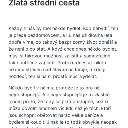
Zlatá střední cesta
Každý z nás by měl někde bydlet. Kdo nebydlí, ten
je přece bezdomovcem, a i u nás už dlouhá léta
dobře víme, co takový bezprizorný život obnáší a
že není o co stát. A když chce dnes někdo bydlet,
musí si takovou možnost zajistit a samozřejmě
také patřičně zaplatit. Protože dnes už nikdo
nikomu střechu nad hlavou nedaruje, a kdo ji
nezdědí, ten si na ni prostě musí vydělat.
Někdo bydlí v nájmu, protože je to pro něj
nejdostupnější. Ale nejdostupnější je to vlastně
jenom proto, že tady se platí postupně, což si
může dovolit mnohem víc lidí, než je těch, kteří
jsou schopni obětovat naráz velké peníze a
bydlení si koupit. Jinak je to totiž obvykle naopak