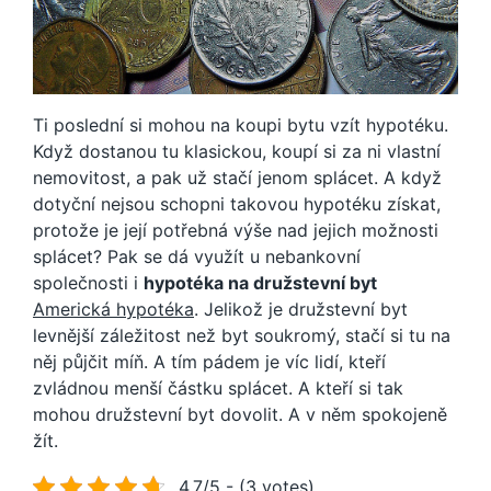
Ti poslední si mohou na koupi bytu vzít hypotéku.
Když dostanou tu klasickou, koupí si za ni vlastní
nemovitost, a pak už stačí jenom splácet. A když
dotyční nejsou schopni takovou hypotéku získat,
protože je její potřebná výše nad jejich možnosti
splácet? Pak se dá využít u nebankovní
společnosti i
hypotéka na družstevní byt
Americká hypotéka
. Jelikož je družstevní byt
levnější záležitost než byt soukromý, stačí si tu na
něj půjčit míň. A tím pádem je víc lidí, kteří
zvládnou menší částku splácet. A kteří si tak
mohou družstevní byt dovolit. A v něm spokojeně
žít.
4.7/5 - (3 votes)