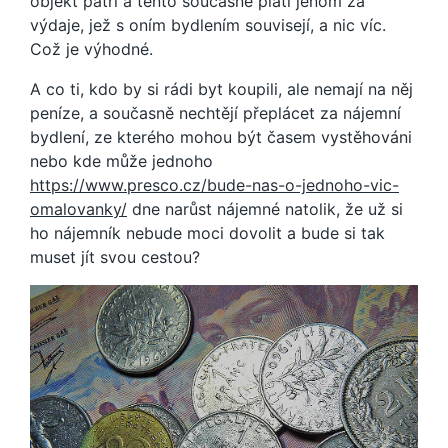
objekt patří a tento současně platí jenom za
výdaje, jež s oním bydlením souvisejí, a nic víc.
Což je výhodné.
A co ti, kdo by si rádi byt koupili, ale nemají na něj
peníze, a současně nechtějí přeplácet za nájemní
bydlení, ze kterého mohou být časem vystěhováni
nebo kde může jednoho
https://www.presco.cz/bude-nas-o-jednoho-vic-
omalovanky/
dne narůst nájemné natolik, že už si
ho nájemník nebude moci dovolit a bude si tak
muset jít svou cestou?