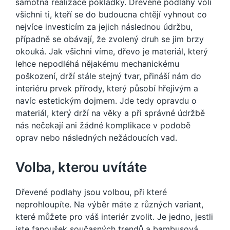
samotná realizace pokládky. Dřevěné podlahy volí
všichni ti, kteří se do budoucna chtějí vyhnout co
nejvíce investicím za jejich následnou údržbu,
případně se obávají, že zvolený druh se jim brzy
okouká. Jak všichni víme, dřevo je materiál, který
lehce nepodléhá nějakému mechanickému
poškození, drží stále stejný tvar, přináší nám do
interiéru prvek přírody, který působí hřejivým a
navíc estetickým dojmem. Jde tedy opravdu o
materiál, který drží na věky a při správné údržbě
nás nečekají ani žádné komplikace v podobě
oprav nebo následných nežádoucích vad.
Volba, kterou uvítáte
Dřevené podlahy
jsou volbou, při které
neprohloupíte. Na výběr máte z různých variant,
které můžete pro váš interiér zvolit. Je jedno, jestli
jste fanoušek současných trendů a bambusová