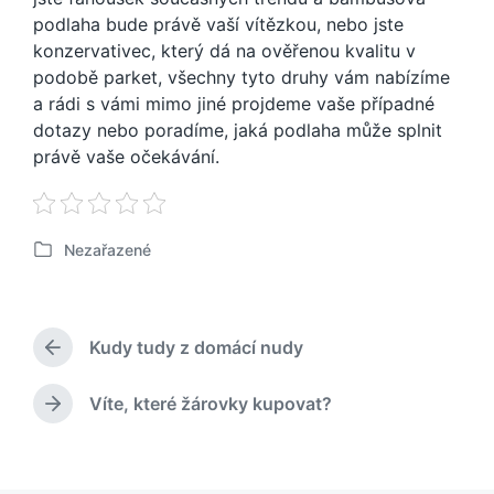
podlaha bude právě vaší vítězkou, nebo jste
konzervativec, který dá na ověřenou kvalitu v
podobě parket, všechny tyto druhy vám nabízíme
a rádi s vámi mimo jiné projdeme vaše případné
dotazy nebo poradíme, jaká podlaha může splnit
právě vaše očekávání.
Nezařazené
P
u
b
l
Kudy tudy z domácí nudy
i
P
k
ř
o
e
Víte, které žárovky kupovat?
N
d
v
á
c
á
s
h
n
l
o
o