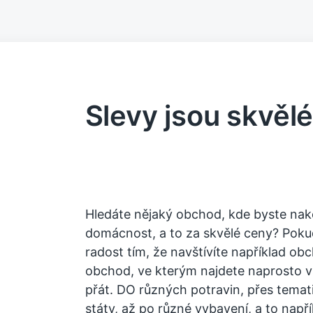
Slevy jsou skvělé
Hledáte nějaký obchod, kde byste nako
domácnost, a to za skvělé ceny? Pokud
radost tím, že navštívíte například obc
obchod, ve kterým najdete naprosto vš
přát. DO různých potravin, přes tema
státy, až po různé vybavení, a to např