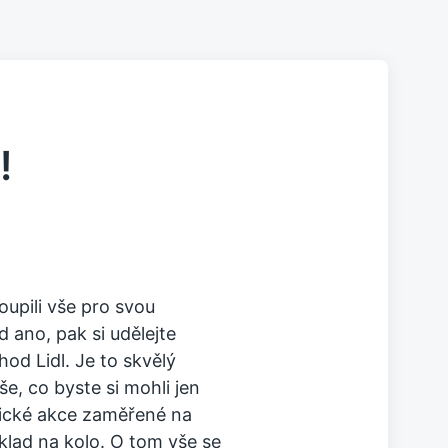
!
upili vše pro svou
 ano, pak si udělejte
hod Lidl. Je to skvělý
e, co byste si mohli jen
tické akce zaměřené na
íklad na kolo. O tom vše se