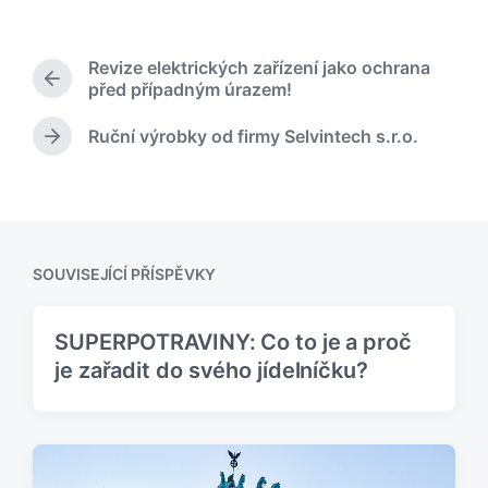
u
b
l
Revize elektrických zařízení jako ochrana
i
P
před případným úrazem!
k
ř
o
e
Ruční výrobky od firmy Selvintech s.r.o.
N
v
d
á
á
c
s
h
n
l
o
o
e
z
v
d
í
SOUVISEJÍCÍ PŘÍSPĚVKY
u
p
j
ř
í
í
SUPERPOTRAVINY: Co to je a proč
c
s
í
je zařadit do svého jídelníčku?
p
p
ě
ř
v
í
e
s
k
p
: