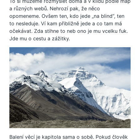
To si můžeme rozmyslet doma a v klidu podle map
a různých webů. Nehrozí pak, že něco
opomeneme. Ovšem ten, kdo jede „na blind“, ten
to nesleduje. Ví kam přibližně jede a co tam má
očekávat. Zda stihne to neb ono je mu vcelku fuk.
Jde mu o cestu a zážitky.
Balení věcí je kapitola sama o sobě. Pokud člověk