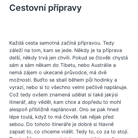
Cestovní přípravy
Každá cesta samotná začíná přípravou. Tedy
záleží na tom, kam se jede. Někdy je ta příprava
delší, někdy trvá jen chvíli. Pokud se člověk chystá
sám a sám někam do Tibetu, nebo Austrálie a
nemá zájem o ukecané průvodce, má dvě
možnosti. Buďto se sbalí během půl hodinky a
vyrazí, nebo si to všechno velmi pečlivě naplánuje.
Což tedy ovšem znamená udělat si také jakýsi
itinerář, aby věděl, kam chce a dopředu to mohl
alespoň přibližně naplánovat. Ono se pak hned
lépe toulá, když to má člověk tak nějak před
sebou. Do tohoto itineráře je dobré si hlavně
zapsat to, co chceme vidět. Tedy to, co za to stojí.