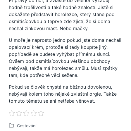
Přípravy do hor, a zvláště do velehor vyžadují
hodně trpělivosti a také hodně znalostí. Jistě si
dokážete představit horolezce, který stane pod
osmitisícovkou a teprve zde zjistí, že si doma
nechal zinkovou mast. Nebo mačky.
U moře je naprosto jedno pokud jste doma nechali
opalovací krém, protože si tady koupíte jiný,
popřípadě se budete vyhýbat přímému slunci.
Ovšem pod osmitisícovkou většinou obchody
nebývají, takže má horolezec smůlu. Musí zpátky
tam, kde potřebné věci sežene.
Pokud se člověk chystá na běžnou dovolenou,
nebývají kolem toho nějaké zvláštní orgie. Takže
tomuto tématu se ani netřeba věnovat.
Cestování
P