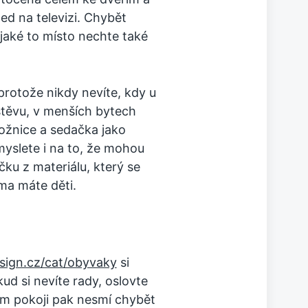
ed na televizi. Chybět
jaké to místo nechte také
 protože nikdy nevíte, kdy u
štěvu, v menších bytech
ložnice a sedačka jako
yslete i na to, že mohou
čku z materiálu, který se
oma máte děti.
sign.cz/cat/obyvaky
si
ud si nevíte rady, oslovte
ím pokoji pak nesmí chybět