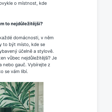
bvykle o místnost, kde
m to nejdůležitější?
 každé domácnosti, v něm
 to být místo, kde se
vybavený účelně a stylově.
ten vůbec nejdůležitější? Je
a nebo gauč. Vybírejte z
 se vám líbí.