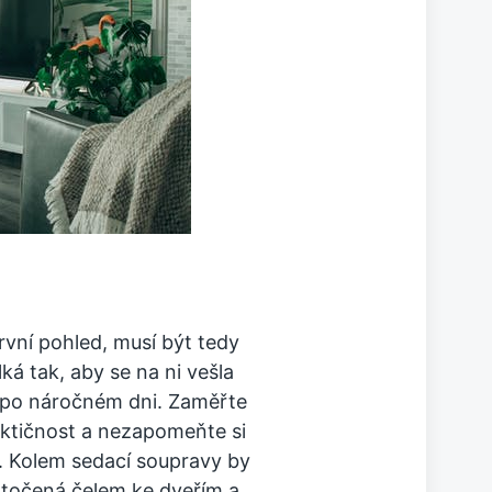
vní pohled, musí být tedy
á tak, aby se na ni vešla
t po náročném dni. Zaměřte
raktičnost a nezapomeňte si
. Kolem sedací soupravy by
 otočená čelem ke dveřím a