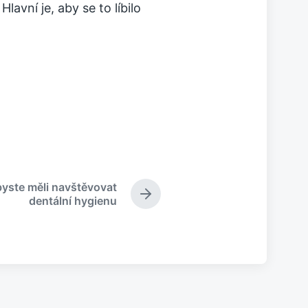
lavní je, aby se to líbilo
byste měli navštěvovat
N
dentální hygienu
á
s
l
e
d
u
j