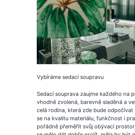
Vybíráme sedací soupravu
Sedací souprava zaujme každého na pr
vhodně zvolená, barevně sladěná a velk
celá rodina, která zde bude odpočíva
se na kvalitu materiálu, funkčnost i p
pořádně přeměřit svůj obývací prostor
se mělo dát dobře projít, měla by být