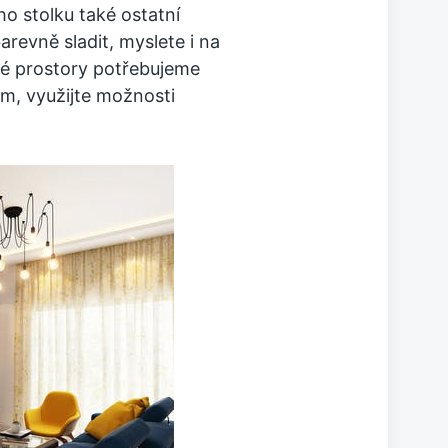
o stolku také ostatní
revně sladit, myslete i na
né prostory potřebujeme
em, využijte možnosti