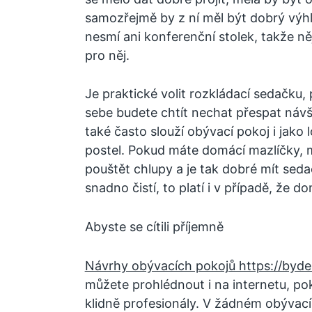
samozřejmě by z ní měl být dobrý výhl
nesmí ani konferenční stolek, takže ně
pro něj.
Je praktické volit rozkládací sedačku,
sebe budete chtít nechat přespat náv
také často slouží obývací pokoj i jako 
postel. Pokud máte domácí mazlíčky, m
pouštět chlupy a je tak dobré mít seda
snadno čistí, to platí i v případě, že d
Abyste se cítili příjemně
Návrhy obývacích pokojů https://byde
můžete prohlédnout i na internetu, pok
klidně profesionály. V žádném obývac