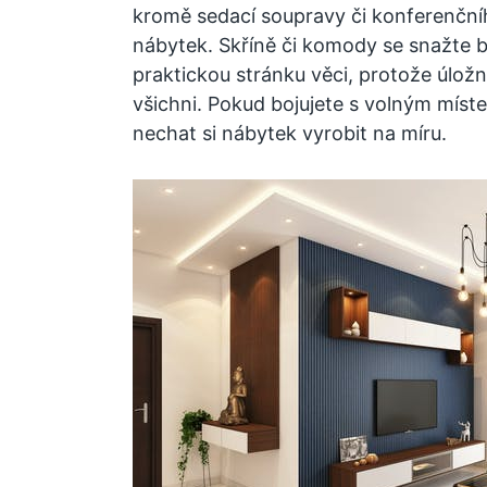
kromě sedací soupravy či konferenčníh
nábytek. Skříně či komody se snažte ba
praktickou stránku věci, protože úlož
všichni. Pokud bojujete s volným míst
nechat si nábytek vyrobit na míru.