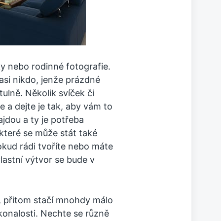
y nebo rodinné fotografie.
si nikdo, jenže prázdné
ulně. Několik svíček či
 a dejte je tak, aby vám to
jdou a ty je potřeba
, které se může stát také
okud rádi tvoříte nebo máte
vlastní výtvor se bude v
, přitom stačí mnohdy málo
konalosti. Nechte se různě