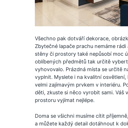
Všechno pak dotváří dekorace, obrázk
Zbytečné lapače prachu nemáme rádi a
stěny či prostory také nepůsobí moc út
oblíbených předmětů tak určitě vyberte
vyhovovalo. Prázdná místa se určitě na
vyplnit. Myslete i na kvalitní osvětlení
velmi zajímavým prvkem v interiéru. P
děti, zkuste si něco vyrobit sami. Váš 
prostoru vyjímat nejlépe.
Doma se všichni musíme cítit příjemně
a můžete každý detail dotáhnout k do