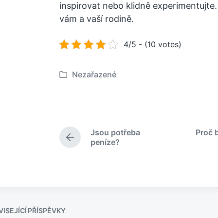
inspirovat nebo klidně experimentujte. H
vám a vaší rodině.
4/5 - (10 votes)
Nezařazené
P
u
b
l
i
Jsou potřeba
Proč 
k
P
peníze?
o
ř
e
v
d
á
c
n
h
o
o
v
z
ISEJÍCÍ PŘÍSPĚVKY