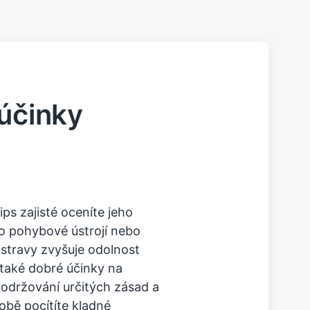
 účinky
ips
zajisté oceníte jeho
á o pohybové ústrojí nebo
 stravy zvyšuje odolnost
 také dobré účinky na
dodržování určitých zásad a
obě pocítíte kladné