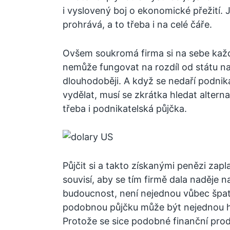
i vyslovený boj o ekonomické přežití.
prohrává, a to třeba i na celé čáře.
Ovšem soukromá firma si na sebe kaž
nemůže fungovat na rozdíl od státu na
dlouhodoběji. A když se nedaří podnik
vydělat, musí se zkrátka hledat alterna
třeba i podnikatelská půjčka.
Půjčit si a takto získanými penězi zapl
souvisí, aby se tím firmě dala naděje na
budoucnost, není nejednou vůbec špa
podobnou půjčku může být nejednou h
Protože se sice podobné finanční prod