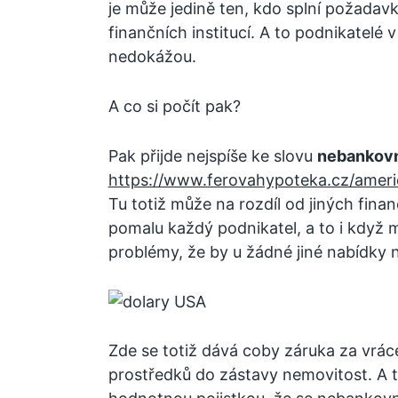
je může jedině ten, kdo splní požadav
finančních institucí. A to podnikatelé
nedokážou.
A co si počít pak?
Pak přijde nejspíše ke slovu
nebankovn
https://www.ferovahypoteka.cz/amer
Tu totiž může na rozdíl od jiných fina
pomalu každý podnikatel, a to i když 
problémy, že by u žádné jiné nabídky 
Zde se totiž dává coby záruka za vrác
prostředků do zástavy nemovitost. A ta