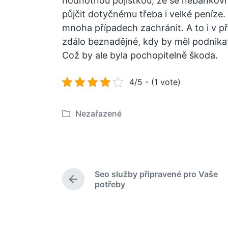
hodnotnou pojistkou, že se nebankov
půjčit dotyčnému třeba i velké peníze.
mnoha případech zachránit. A to i v p
zdálo beznadějné, kdy by měl podnikate
Což by ale byla pochopitelně škoda.
4/5 - (1 vote)
Nezařazené
P
u
b
l
i
Seo služby připravené pro Vaše
k
P
potřeby
o
ř
e
v
d
á
c