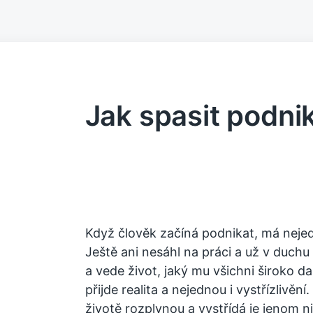
Jak spasit podni
Když člověk začíná podnikat, má nejed
Ještě ani nesáhl na práci a už v duchu 
a vede život, jaký mu všichni široko da
přijde realita a nejednou i vystřízlivě
životě rozplynou a vystřídá je jenom n