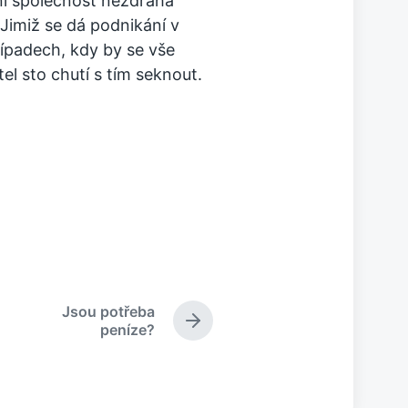
ní společnost nezdráhá
 Jimiž se dá podnikání v
řípadech, kdy by se vše
l sto chutí s tím seknout.
Jsou potřeba
N
peníze?
á
s
l
e