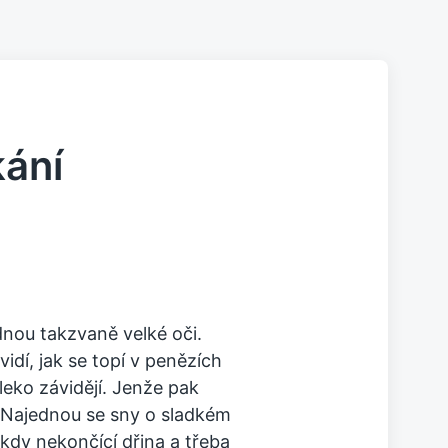
kání
nou takzvaně velké oči.
vidí, jak se topí v penězích
leko závidějí. Jenže pak
ní. Najednou se sny o sladkém
ikdy nekončící dřina a třeba