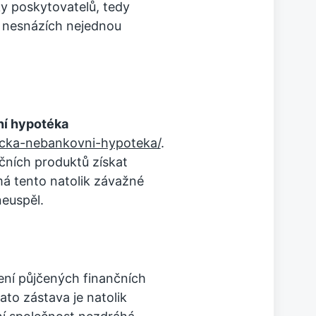
ky poskytovatelů, tedy
 v nesnázích nejednou
í hypotéka
icka-nebankovni-hypoteka/
.
nčních produktů získat
má tento natolik závažné
neuspěl.
ení půjčených finančních
to zástava je natolik