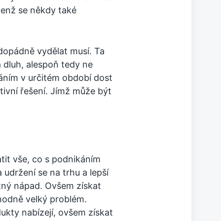
 Jenž se někdy také
dopádně vydělat musí. Ta
 dluh, alespoň tedy ne
áním v určitém období dost
tivní řešení. Jímž může být
atit vše, co s podnikáním
 udržení se na trhu a lepší
tný nápad. Ovšem získat
odně velký problém.
ukty nabízejí, ovšem získat