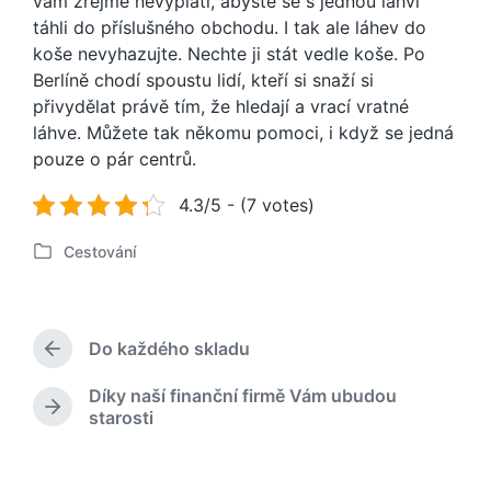
vám zřejmě nevyplatí, abyste se s jednou láhví
táhli do příslušného obchodu. I tak ale láhev do
koše nevyhazujte. Nechte ji stát vedle koše. Po
Berlíně chodí spoustu lidí, kteří si snaží si
přivydělat právě tím, že hledají a vrací vratné
láhve. Můžete tak někomu pomoci, i když se jedná
pouze o pár centrů.
4.3/5 - (7 votes)
Cestování
P
u
b
l
Do každého skladu
i
P
k
ř
Díky naší finanční firmě Vám ubudou
o
e
N
starosti
d
v
á
c
á
s
h
n
l
o