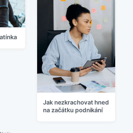
í
s
p
ě
v
e
tatínka
k
:
Jak nezkrachovat hned
na začátku podnikání