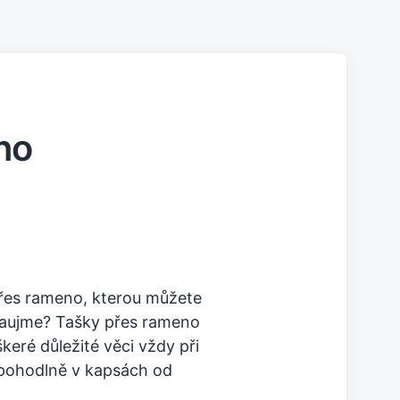
no
 přes rameno, kterou můžete
zaujme? Tašky přes rameno
keré důležité věci vždy při
epohodlně v kapsách od