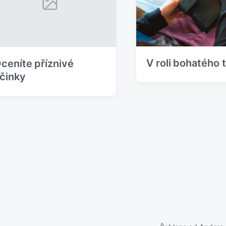
p
ě
v
e
k
:
V roli bohatého 
ceníte příznivé
činky