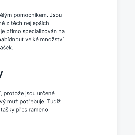
vělým pomocníkem. Jsou
né z těch nejlepších
je přímo specializován na
nabídnout velké množství
tašek.
y
í, protože jsou určené
avý muž potřebuje. Tudíž
,
tašky přes rameno