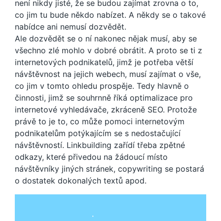
není nikdy jisté, že se budou zajímat zrovna o to,
co jim tu bude někdo nabízet. A někdy se o takové
nabídce ani nemusí dozvědět.
Ale dozvědět se o ní nakonec nějak musí, aby se
všechno zlé mohlo v dobré obrátit. A proto se ti z
internetových podnikatelů, jimž je potřeba větší
návštěvnost na jejich webech, musí zajímat o vše,
co jim v tomto ohledu prospěje. Tedy hlavně o
činnosti, jimž se souhrnně říká optimalizace pro
internetové vyhledávače, zkráceně SEO. Protože
právě to je to, co může pomoci internetovým
podnikatelům potýkajícím se s nedostačující
návštěvností. Linkbuilding zařídí třeba zpětné
odkazy, které přivedou na žádoucí místo
návštěvníky jiných stránek, copywriting se postará
o dostatek dokonalých textů apod.