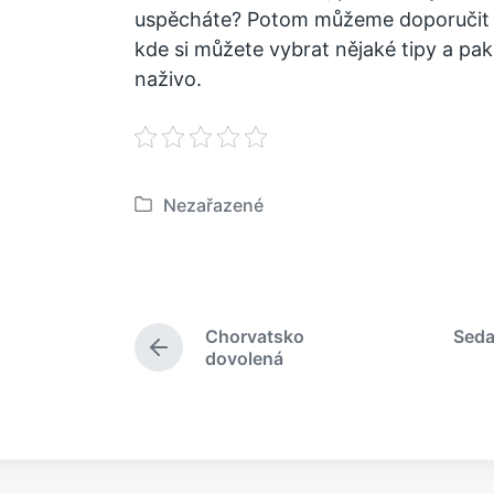
uspěcháte? Potom můžeme doporučit n
kde si můžete vybrat nějaké tipy a pak s
naživo.
Nezařazené
P
u
b
l
i
Chorvatsko
Seda
k
P
dovolená
o
ř
e
v
d
á
c
n
h
o
o