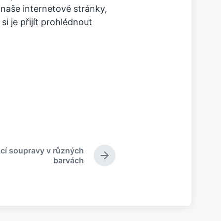
aše internetové stránky,
i je přijít prohlédnout
cí soupravy v různých
N
barvách
á
s
l
e
d
u