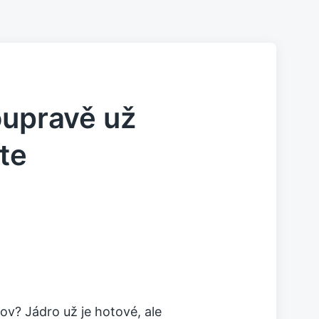
oupravě už
jte
mov? Jádro už je hotové, ale