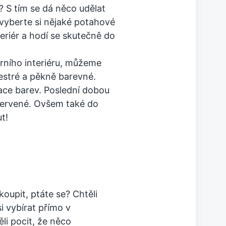
? S tím se dá něco udělat
a vyberte si nějaké potahové
teriér a hodí se skutečně do
rního interiéru, můžeme
pestré a pěkně barevné.
ace barev. Poslední dobou
 červené. Ovšem také do
t!
upit, ptáte se? Chtěli
 vybírat přímo v
i pocit, že něco