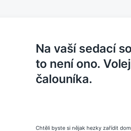
Na vaší sedací s
to není ono. Vole
čalouníka.
Chtěli byste si nějak hezky zařídit do