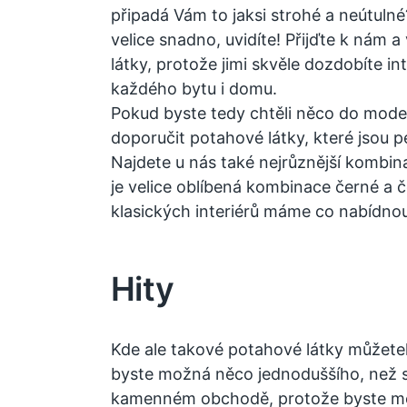
připadá Vám to jaksi strohé a neútulné
velice snadno, uvidíte! Přijďte k nám 
látky, protože jimi skvěle dozdobíte in
každého bytu i domu.
Pokud byste tedy chtěli něco do mode
doporučit potahové látky, které jsou 
Najdete u nás také nejrůznější kombin
je velice oblíbená kombinace černé a
klasických interiérů máme co nabídnou
Hity
Kde ale takové
potahové látky
můžeteko
byste možná něco jednoduššího, než si
kamenném obchodě, protože byste měl