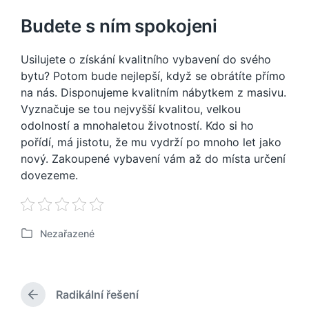
Budete s ním spokojeni
Usilujete o získání kvalitního vybavení do svého
bytu? Potom bude nejlepší, když se obrátíte přímo
na nás. Disponujeme kvalitním nábytkem z masivu.
Vyznačuje se tou nejvyšší kvalitou, velkou
odolností a mnohaletou životností. Kdo si ho
pořídí, má jistotu, že mu vydrží po mnoho let jako
nový. Zakoupené vybavení vám až do místa určení
dovezeme.
Nezařazené
P
u
b
l
Radikální řešení
i
P