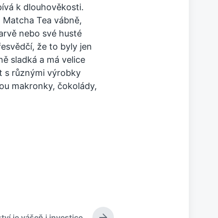
pívá k dlouhověkosti.
á Matcha Tea vábně,
barvě nebo své husté
řesvědčí, že to byly jen
ně sladká a má velice
t s různými výrobky
jsou makronky, čokolády,
tví je vášeň i investice