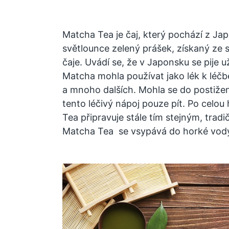
Matcha Tea je čaj, který pochází z Ja
světlounce zelený prášek, získaný ze 
čaje. Uvádí se, že v Japonsku se pije u
Matcha mohla používat jako lék k léč
a mnoho dalších. Mohla se do postiže
tento léčivý nápoj pouze pít. Po celou 
Tea připravuje stále tím stejným, tra
Matcha Tea se vsypává do horké vody 