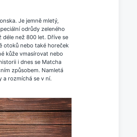
ponska. Je jemně mletý,
speciální odrůdy zeleného
ž déle než 800 let. Dříve se
bě otoků nebo také horeček
né kůže vmasírovat nebo
historii i dnes se Matcha
dičním způsobem. Namletá
a rozmíchá se v ní.